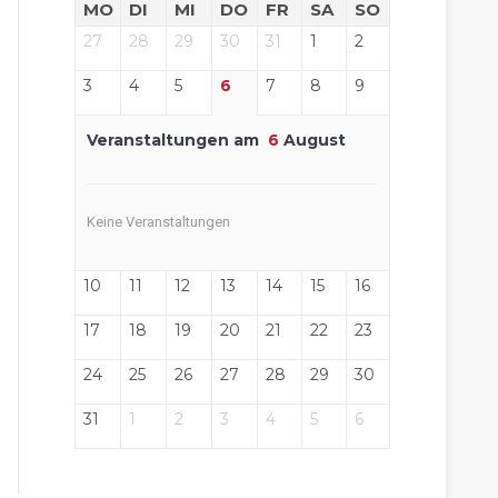
MO
DI
MI
DO
FR
SA
SO
27
28
29
30
31
1
2
3
4
5
6
7
8
9
Veranstaltungen am
6
August
Keine Veranstaltungen
10
11
12
13
14
15
16
17
18
19
20
21
22
23
24
25
26
27
28
29
30
31
1
2
3
4
5
6