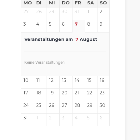
MO
DI
MI
DO
FR
SA
SO
27
28
29
30
31
1
2
3
4
5
6
7
8
9
Veranstaltungen am
7
August
Keine Veranstaltungen
10
11
12
13
14
15
16
17
18
19
20
21
22
23
24
25
26
27
28
29
30
31
1
2
3
4
5
6