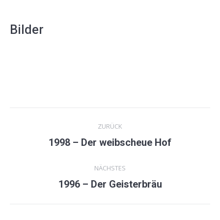
Bilder
Kommentarnavigation
ZURÜCK
1998 – Der weibscheue Hof
Vorheriger
Beitrag:
NÄCHSTES
1996 – Der Geisterbräu
Nächster
Beitrag: