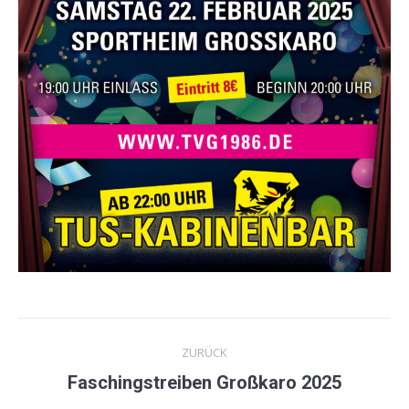
Kommentarnavigation
ZURÜCK
Faschingstreiben Großkaro 2025
Vorheriger
Beitrag: