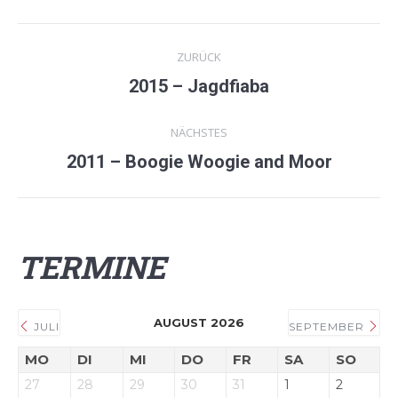
Kommentarnavigation
ZURÜCK
2015 – Jagdfiaba
Vorheriger
Beitrag:
NÄCHSTES
2011 – Boogie Woogie and Moor
Nächster
Beitrag:
TERMINE
AUGUST 2026
JULI
SEPTEMBER
MO
DI
MI
DO
FR
SA
SO
27
28
29
30
31
1
2