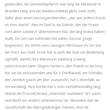
geworden, da Gemeindepfarrer war lang als Missionar in
Brasilien tätig und ein Bankinschdidud gibts zwar nicht,
dafür aber einen Vermögensberater, „der aus jedem Dreck
an Kies macht“. Neu im Dorf is da Doktor, der die Praxis
vom alten Landarzt übernommen hat, die lang koana haben
wollt. De Leit san zufrieden mit eahm, besser gsagt
begeistert. De Wirtin vom oanzigen Wirtshaus im Ort hat
ein Herz aus Gold. Drum hat si auch die Sissi ois Bedienung
ogstellt, damits ihra Mamma in Salzburg a weng
unterstützen kann. Gegen Herbert, den Freind vo da Sissi,
hat sie nix einzuwenden und für`n Dorfhausel, am Schrullei,
der ziemlich gaach am Bier zuaspricht, hat`s ebenfalls aa
Verwendung. Ihra Köchin hat`s scho verhältnismäßig lang.
Wobei de Erna mit ihrana „charmant-rustikalen“ Art sonst
ned leicht wo anders unterkemma tät. Abrunden dan de
Gesellschaft die Wersglaubtinger Damen, oiso de