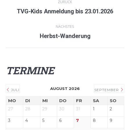
ZURÜCK
TVG-Kids Anmeldung bis 23.01.2026
Vorheriger
Beitrag:
NÄCHSTES
Herbst-Wanderung
Nächster
Beitrag:
TERMINE
AUGUST 2026
JULI
SEPTEMBER
MO
DI
MI
DO
FR
SA
SO
27
28
29
30
31
1
2
3
4
5
6
7
8
9