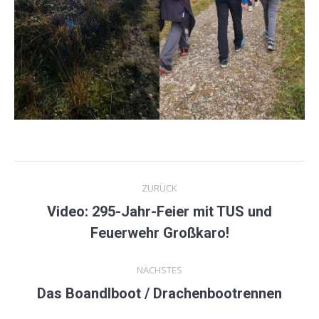
Kommentarnavigation
ZURÜCK
Video: 295-Jahr-Feier mit TUS und
Vorheriger
Feuerwehr Großkaro!
Beitrag:
NÄCHSTES
Das Boandlboot / Drachenbootrennen
Nächster
Beitrag: