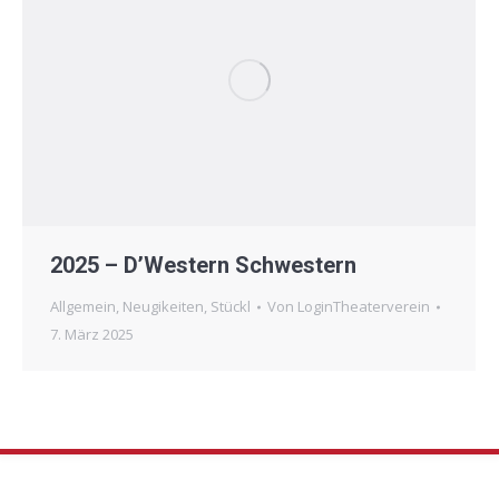
2025 – D’Western Schwestern
Allgemein
,
Neugikeiten
,
Stückl
Von
LoginTheaterverein
7. März 2025
Copyright 2017 by Theaterverein Großkarolinenfeld e.V.