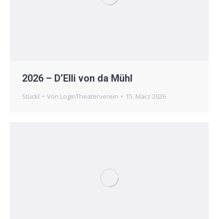
2026 – D’Elli von da Mühl
Stückl
Von
LoginTheaterverein
15. März 2026