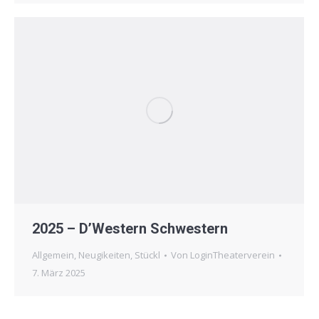
2025 – D’Western Schwestern
Allgemein
,
Neugikeiten
,
Stückl
Von
LoginTheaterverein
7. März 2025