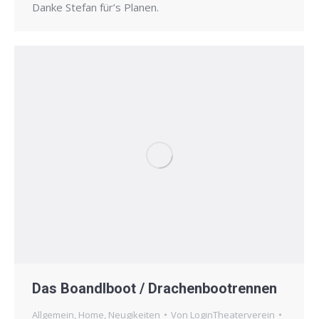
Danke Stefan für’s Planen.
Das Boandlboot / Drachenbootrennen
Allgemein
,
Home
,
Neugikeiten
Von
LoginTheaterverein