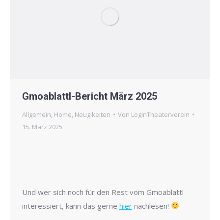
Gmoablattl-Bericht März 2025
Allgemein
,
Home
,
Neugikeiten
Von
LoginTheaterverein
15. März 2025
Und wer sich noch für den Rest vom Gmoablattl
interessiert, kann das gerne
hier
nachlesen!