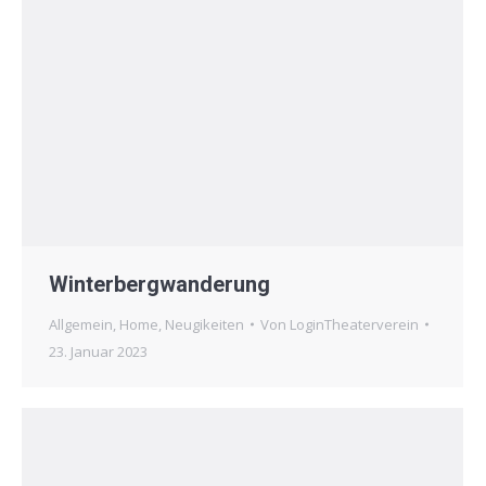
Winterbergwanderung
Allgemein
,
Home
,
Neugikeiten
Von
LoginTheaterverein
23. Januar 2023