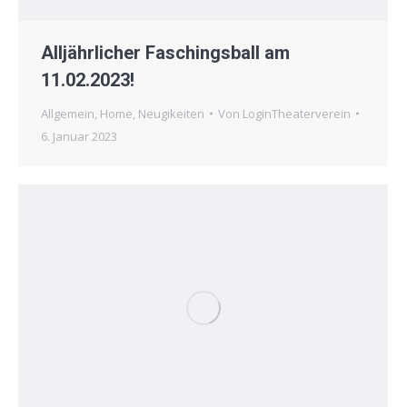
Alljährlicher Faschingsball am
11.02.2023!
Allgemein
,
Home
,
Neugikeiten
Von
LoginTheaterverein
6. Januar 2023