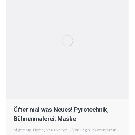
Öfter mal was Neues! Pyrotechnik,
Bühnenmalerei, Maske
Allgemein
,
Home
,
Neugikeiten
Von
LoginTheaterverein